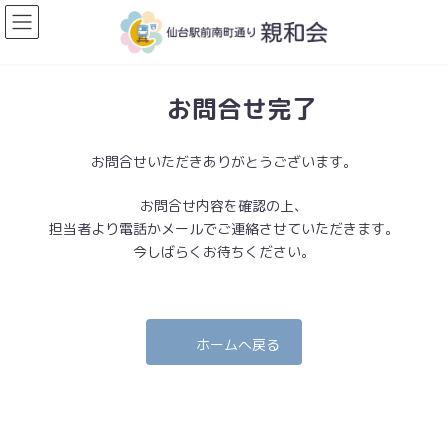
コ
ナ
ン
ビ
テ
ゲ
ン
ー
ツ
シ
お問合せ完了
へ
ョ
ス
ン
キ
に
お問合せいただきありがとうございます。
ッ
移
プ
動
お問合せ内容を確認の上、
担当者より電話かメールでご連絡させていただきます。
今しばらくお待ちください。
ホームへ戻る